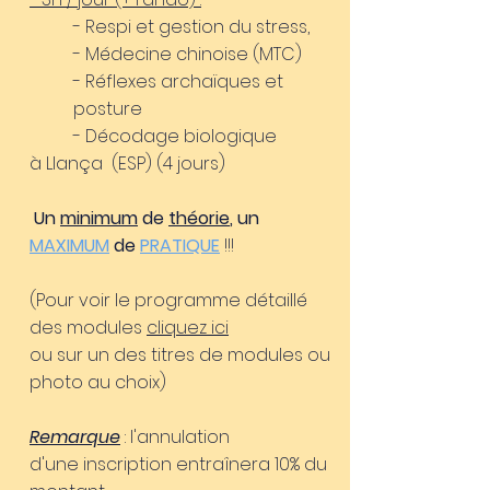
- Respi et gestion du stress,
- Médecine chinoise (MTC)
- Réflexes
archaïques et
posture
- Décodage biologique
à Llança (ESP) (4 jours)
Un
minimum
de
théorie
, un
MAXIMUM
de
PRATIQUE
!!!
(Pour voir le programme détaillé
des modules
cliquez ici
ou sur un des titres de modules ou
photo au choix)
Remarque
: l'annulation
d'une
inscription entraînera 10% du