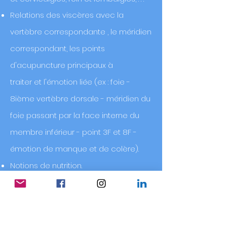
Relations des viscères avec la
vertèbre correspondante , le
méridien
correspondant, les points
d'acupuncture principaux à
traiter
et
l'émotion liée (ex : foie -
8ième vertèbre dorsale - méridien du
foie passant par la
face interne du
membre inférieur - point 3F et 8F -
émotion de manque et de
colère).
Notions de
nutrition.
CRANIEN - ATM
: 3 jours
Palpation
crânienne
et techniques