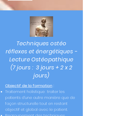
Techniques ostéo
réflexes et énergétiques -
Lecture Ostéopathique
(7 jours : 3 jours + 2 x 2
jours)
Objectif de la formation
:
Traitement holistique : traiter les
patients d’une autre manière que de
façon structurelle tout en restant
objectif et global avec le patient.
Regroupement des techniques