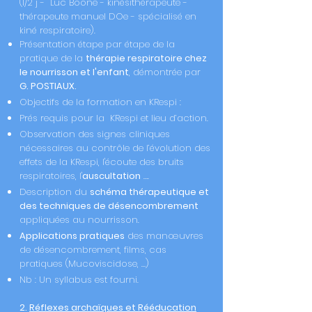
(1/2 j - Luc Boone - kinésithérapeute -
thérapeute manuel DOe - spécialisé en
kiné respiratoire).
Présentation étape par étape de la
pratique de la
thérapie respiratoire chez
le nourrisson et
l'enfant
, démontrée par
G. POSTIAUX.
Objectifs de la formation en KRespi :
Prés requis pour la KRespi et lieu d’action.
Observation des signes cliniques
nécessaires au contrôle de l’évolution des
effets de la KRespi, l'écoute des bruits
respiratoires, l'
auscultation
….
Description du
schéma thérapeutique et
des techniques de désencombrement
appliquées au nourrisson.
Applications pratiques
des manœuvres
de désencombrement, films, cas
pratiques (Mucoviscidose, …)
Nb : Un syllabus est fourni.
2.
Réflexes archaïques et Rééducation