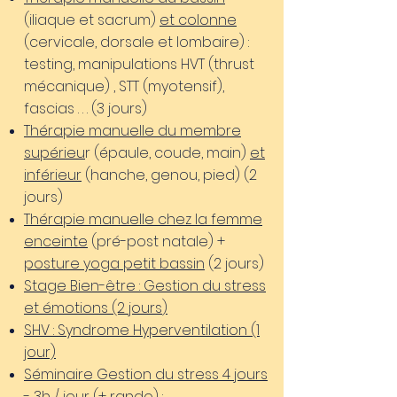
(iliaque et sacrum)
et colonne
(cervicale, dorsale et lombaire) :
testing, manipulations HVT (thrust
mécanique) , STT (myotensif),
fascias . . . (3 jours)
Thérapie manuelle du membre
supérieu
r (épaule, coude, main)
et
inférieur
(hanche, genou, pied) (2
jours)
Thérapie manuelle chez la femme
enceinte
(pré-post natale) +
posture yoga petit bassin
(2 jours)
Stage Bien-être : Gestion du stress
et émotions
(2 jours
)
SHV : Syndrome Hyperventilation (1
jour)
Séminaire Gestion du stress 4 jours
- 3h / jour (+ rando) :