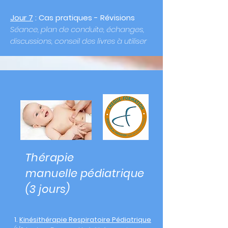
Jour 7
: Cas
p
ratiques - Révisions
Séance, plan de conduite, échanges,
discussions, conseil des livres à utiliser
Thérapie
manuelle
pédiatrique
(3 jours)
1.
Kinésithérapie Respiratoire Pédiatrique