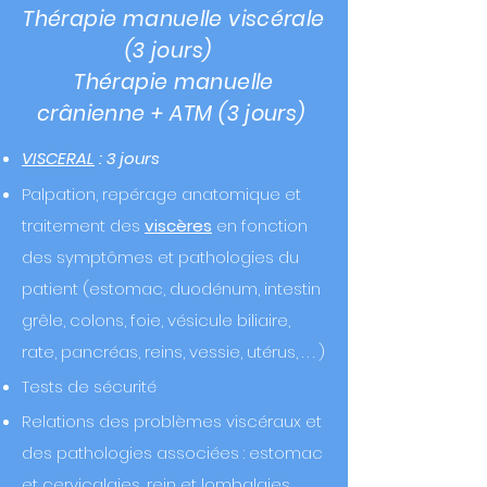
Thérapie manuelle
viscérale
(3 jours)
Thérapie manuelle
crânienne + ATM (3 jours)
VISCERAL
: 3 jours
Palpation, repérage anatomique et
traitement des
viscères
en fonction
des symptômes et
pathologies
du
patient (estomac, duodénum, intestin
grêle, colons, foie, vésicule biliaire,
rate, pancréas, reins, vessie, utérus, . . . )
Tests de sécurité
Relations des problèmes viscéraux et
des pathologies associées : estomac
et
cervicalgies, rein et lombalgies, . . .