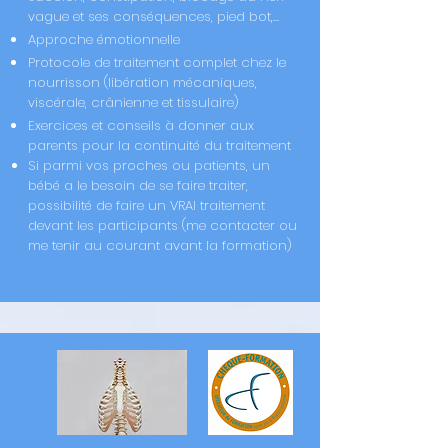
vague et ses conséquences, pied bot,…
Approche émotionnelle
Protocole de traitement complet chez le
nourrisson (libération mécaniques,
viscérale, crânienne et tissulaire)
Exercices et conseils à donner aux
parents pour la continuité du traitement
Si
parmi
vos proches ou patients, un
bébé a le besoin de se faire
traiter
,
possibilité de faire un VRAI traitement
devant les participants (me
contacter ou
me tenir au courant avant la formation
)