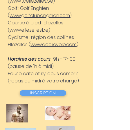
(
www.tcellezelles.be
)
Golf : Golf Enghien
(
www.golfclubenghien.com
)
Course à pied : Ellezelles
(
www.ellezelles.be
)
Cyclisme : région des collines
Ellezelles (
www.declicvelo.com
)
Horaires des cours
: 9h - 17h00
(pause de 1h à midi)
Pause café et syllabus compris
(repas du midi à votre charge)
INSCRIPTION