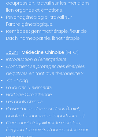
acupression, travail sur les méridiens,
lien organes et émotions.
Psychogénéalogie : travail sur
l'arbre
généalogique.
Remèdes :
gemmothérapie
, fleur de
Bach,
homéopathie, lithothérapie
Jour 1
:
Médecine Chinoise
​ (MTC)
Introduction à
l'énergétique
Comment se protéger des énergies
négatives en tant que thérapeute ?
Yin - Yang
La loi des 5 éléments
Horloge Circadienne
Les pouls chinois
Présentation
des méridiens (trajet,
points d'acupression importants, . . .)
Comment rééquilibrer le méridien,
l'organe, les points d'acupuncture par
digipuncture