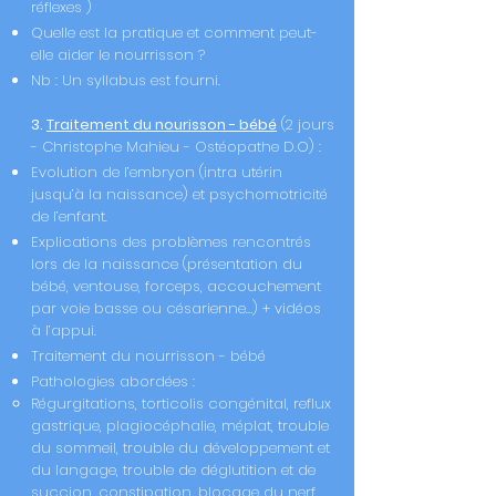
réflexes )
Quelle est la pratique et comment peut-
elle aider le nourrisson ?
Nb : Un syllabus est fourni.
3.
Traitement du nourisson - bébé
(2 jours
- Christophe Mahieu -
Ostéopathe
D.O) :
Evolution de l’embryon (intra utérin
jusqu’à la naissance) et psychomotricité
de l’enfant.
Explications des problèmes rencontrés
lors de la naissance (présentation du
bébé, ventouse, forceps, accouchement
par voie basse ou césarienne…) + vidéos
à l’appui.
Traitement du nourrisson - bébé
Pathologies abordées :
Régurgitations, torticolis congénital, reflux
gastrique, plagiocéphalie, méplat, trouble
du sommeil, trouble du développement et
du langage, trouble de déglutition et de
succion, constipation, blocage du nerf