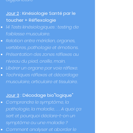
Jour 2
:​
Kinésiologie Santé par le
toucher + Réflexologie
14 Tests kinésiologiques :
testing de
faiblesse musculaire.
Relation entre méridien, organes,
vertèbres, pathologie et émotions.
Présentation des zones réflexes au
niveau du pied, oreille, main.
Libérer un organe par voie réflexe.
Techniques réflexes et décordage
musculaire, articulaire et tissulaire.
Jour 3
: Décodage bio"logique"
Comprendre le symptôme, la
pathologie, la maladie, . . . A quoi ça
sert et pourquoi déclare-t-on un
symptôme ou une maladie ?
Comment analyser et aborder le