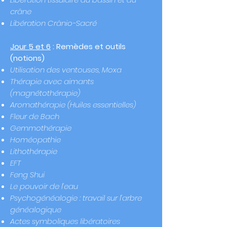
crâne
Libération Crânio-Sacré
Jour 5 et 6
: Remèdes et outils
(notions)
Utilisation des ventouses, Moxa
Thérapie avec aimants
(magnétothérapie)
Aromathérapie (Huiles essentielles)
F
leur de Bach
Gemmothérapie
Homéopathie
Lithothérapie
EFT
Feng Shui
Le pouvoir de l'eau
Psychogénéalogie : travail sur l'arbre
généalogique
Actes symboliques libératoires