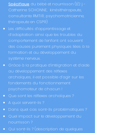
Spécifique
du bébé et nourrisson (1/2 j -
Catherine SCHONNE, kinésithérapeute,
consultante RMTi®, psychomotricienne,
thérapeute en CSP®)
Les difficultés d’apprentissage et
d’adaptation ainsi que les troubles du
comportement de l’enfant ont souvent
des causes purement physiques liées à la
formation et au développement du
système nerveux.
Grâce à la pratique d’intégration et d’aide
au développement des réflexes
archaïques, il est possible d’agir sur les
fondements du fonctionnement
psychomoteur de chacun !
Que sont les réflexes archaïques ?
A quoi servent-ils ?
Dans quel cas sont-ils problématiques ?
Quel impact sur le développement du
nourrisson ?
Qui sont-ils ? (description de quelques